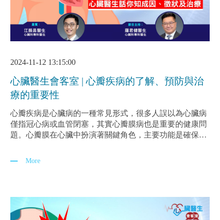
2024-11-12 13:15:00
心臟醫生會客室 | 心瓣疾病的了解、預防與治
療的重要性
心瓣疾病是心臟病的一種常見形式，很多人誤以為心臟病
僅指冠心病或血管閉塞，其實心瓣膜病也是重要的健康問
題。心瓣膜在心臟中扮演著關鍵角色，主要功能是確保血
液單向流動，防止倒流。正常的心臟有四塊心瓣：二尖
瓣、三尖瓣、肺動脈瓣和主動脈瓣。 心瓣的主要功能是控
More
制血液流動，當心瓣打開時，血液可以向前流動；而當心
瓣關閉時，則能防止血液倒流。心瓣的病變主要分為兩
種：心瓣狹窄（瓣膜無法完全打開）和心瓣倒流（瓣膜無
法完全關閉）。這些問題可能導致病人出現多種症狀，如
氣喘、體能下降及水腫等。