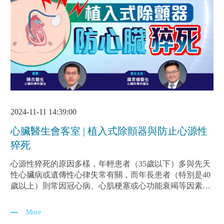
2024-11-11 14:39:00
心臟醫生會客室 | 植入式除顫器與防止心源性
猝死
心源性猝死的原因多樣，年輕患者（35歲以下）多與先天
性心臟病或遺傳性心律失常有關，而年長患者（特別是40
歲以上）則常因冠心病、心肌梗塞或心功能衰竭等因素導
致猝死。許多猝死患者在發病前並無明顯症狀，這使得預
防工作變得更加重要。
More