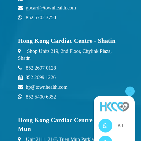
gpcard@townhealth.com
852 5702 3750
Hong Kong Cardiac Centre - Shatin
Shop Units 219, 2nd Floor, Citylink Plaza,
Shatin
852 2697 0128
852 2699 1226
hp@townhealth.com
+
852 5400 6352
Hong Kong Cardiac Centre - Tuen
KT
Mun
Unit 2111, 21/F, Tuen Mun Parklane Square, 2