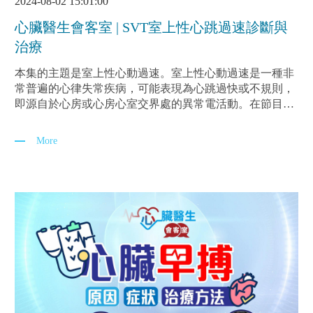
2024-08-02 15:01:00
心臟醫生會客室 | SVT室上性心跳過速診斷與
治療
本集的主題是室上性心動過速。室上性心動過速是一種非
常普遍的心律失常疾病，可能表現為心跳過快或不規則，
即源自於心房或心房心室交界處的異常電活動。在節目
中，羅君健醫生將與陳杰醫生一起討論室上性心跳過速診
斷與治療
More