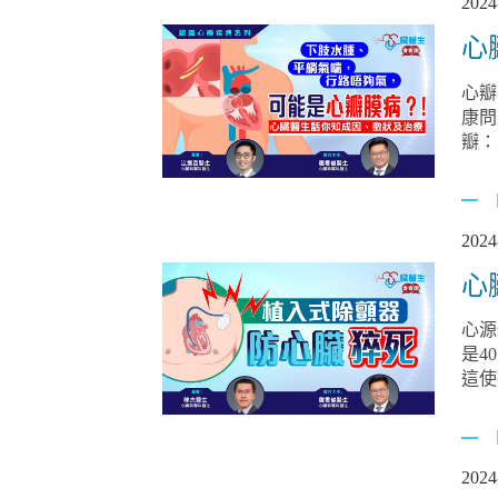
2024
心
心瓣
康問
瓣：二尖
流動
瓣倒
2024
心
心源
是4
這使
2024