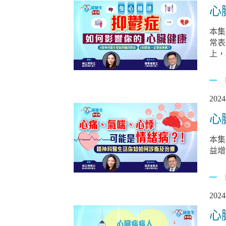
心
本集的主題是
常表
上，
2024
心
本集
益增
2024
心