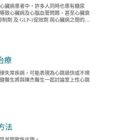
響。心臟病患者中，許多人同時也患有糖尿
導致心臟病及心腦血管問題，甚至心臟衰
劑 及 GLP-1促效劑 與心臟病之間的關
治療
律失常疾病，可能表現為心跳過快或不規
健醫生將與陳杰醫生一起討論室上性心跳
方法
早並間歇性出現。