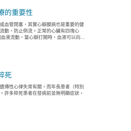
治療的重要性
或血管閉塞，其實心瓣膜病也是重要的健
流動，防止倒流。正常的心臟有四塊心
種：心瓣狹窄（瓣膜無法完全打開）和心
，如氣喘、體能下降及水腫等。
猝死
或遺傳性心律失常有關，而年長患者（特別
死。許多猝死患者在發病前並無明顯症狀，