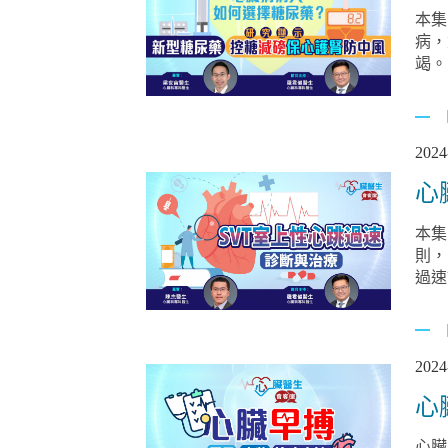
本集
病，
竭。
係
2024
心
本集
則，
過速
2024
心
心臟