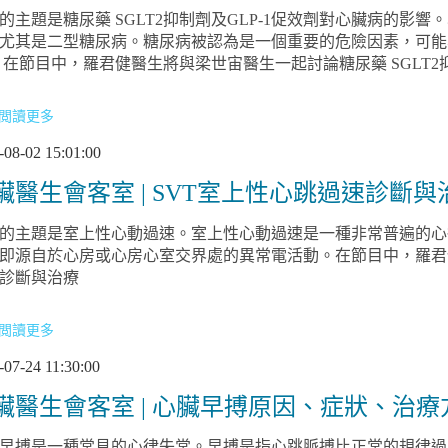
的主題是糖尿藥 SGLT2抑制劑及GLP-1促效劑對心臟病的影
尤其是二型糖尿病。糖尿病被認為是一個重要的危險因素，可能
 在節目中，羅君健醫生將與梁世宙醫生一起討論糖尿藥 SGLT2抑制
閲讀更多
-08-02 15:01:00
臟醫生會客室 | SVT室上性心跳過速診斷與
的主題是室上性心動過速。室上性心動過速是一種非常普遍的心
即源自於心房或心房心室交界處的異常電活動。在節目中，羅君
診斷與治療
閲讀更多
-07-24 11:30:00
臟醫生會客室 | 心臟早搏原因、症狀、治療
早搏是一種常見的心律失常。早搏是指心跳脈搏比正常的規律過