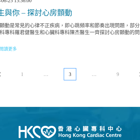
-06-25 15:36:00
生與你 – 探討心房顫動
顫動是常見的心律不正疾病，即心跳頻率和節奏出現問題，部分
科專科羅君健醫生和心臟科專科陳杰醫生一齊探討心房顫動的問
閲讀更多
1
…
3
…
9