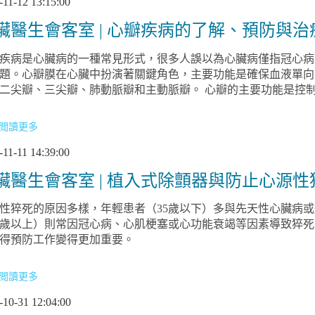
-11-12 13:15:00
臟醫生會客室 | 心瓣疾病的了解、預防與
疾病是心臟病的一種常見形式，很多人誤以為心臟病僅指冠心病
題。心瓣膜在心臟中扮演著關鍵角色，主要功能是確保血液單向
瓣、三尖瓣、肺動脈瓣和主動脈瓣。 心瓣的主要功能是控制血液流動，當心瓣打開時，血液可以向前
；而當心瓣關閉時，則能防止血液倒流。心瓣的病變主要分為兩
流（瓣膜無法完全關閉）。這些問題可能導致病人出現多種症狀
閲讀更多
-11-11 14:39:00
臟醫生會客室 | 植入式除顫器與防止心源性
性猝死的原因多樣，年輕患者（35歲以下）多與先天性心臟病
0歲以上）則常因冠心病、心肌梗塞或心功能衰竭等因素導致猝
得預防工作變得更加重要。
閲讀更多
-10-31 12:04:00