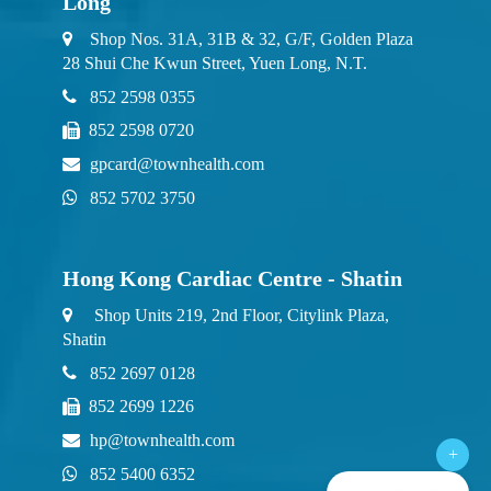
Long
Shop Nos. 31A, 31B & 32, G/F, Golden Plaza
28 Shui Che Kwun Street, Yuen Long, N.T.
852 2598 0355
852 2598 0720
gpcard@townhealth.com
852 5702 3750
Hong Kong Cardiac Centre - Shatin
Shop Units 219, 2nd Floor, Citylink Plaza,
Shatin
852 2697 0128
852 2699 1226
hp@townhealth.com
+
852 5400 6352