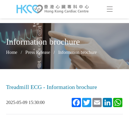
Information brochure
Home
/
Press Release
/
Information brochure
Treadmill ECG - Information brochure
Facebook
Twitter
Email
LinkedIn
Wh
2025-05-09 15:30:00