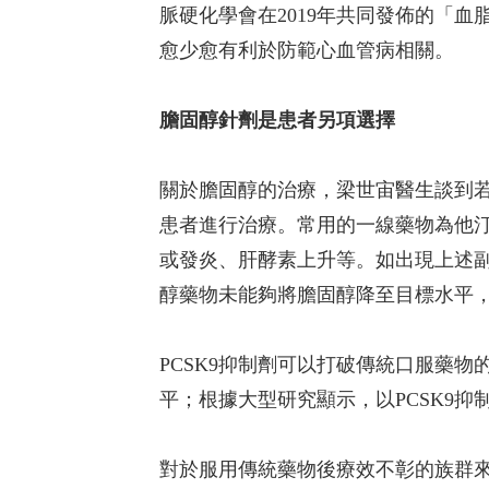
脈硬化學會在2019年共同發佈的「
愈少愈有利於防範心血管病相關。
膽固醇針劑是患者另項選擇
關於膽固醇的治療，梁世宙醫生談到
患者進行治療。常用的一線藥物為他汀
或發炎、肝酵素上升等。如出現上述
醇藥物未能夠將膽固醇降至目標水平，
PCSK9抑制劑可以打破傳統口服藥
平；根據大型研究顯示，以PCSK9
對於服用傳統藥物後療效不彰的族群