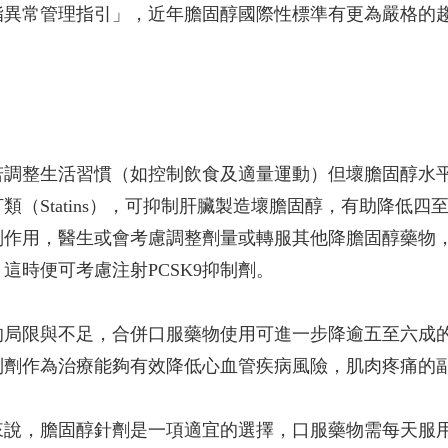
血脂異常管理指引」，近年膽固醇國際性標準有更為嚴格的
若調整生活習慣（如控制飲食及適量運動）但壞膽固醇水
類（Statins），可抑制肝臟製造壞膽固醇，有助降低
副作用，醫生或會考慮調整劑量或轉服其他降膽固醇藥物
這時便可考慮注射PCSK9抑制劑。
物的局限與不足，合併口服藥物使用可進一步降逾五至六成
抑制劑作為治療能夠有效降低心血管疾病風險，肌肉疼痛的
來說，膽固醇針劑是一項適宜的選擇，口服藥物需每天服