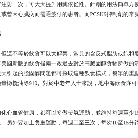
年注射一次，可大大提升用藥依從性。針劑的用法簡單方
或曾因心臟病而需通波仔的患者。而PCSK9抑制劑的常
禁
，但這不等於飲食可以大解禁，常見的含反式脂肪或飽和
年美國新版的飲食指南一改過去對於高膽固醇食物所做的
後天引起的膽固醇問題都可採取這種飲食模式，餐單的重
量橄欖油等910。對於中老年人士來說，地中海飲食亦
化心血管健康，都可以多做帶氧運動，並維持每週至少1
；另外要加上負重運動，每週二至三次，每次10至15分鐘