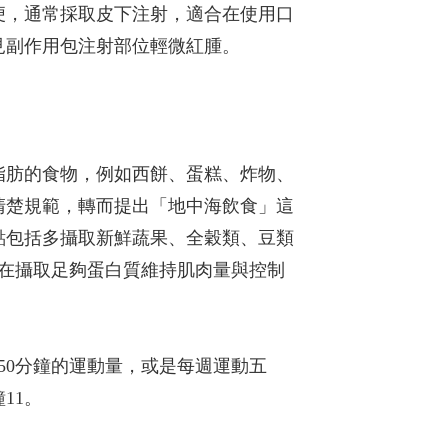
便，通常採取皮下注射，適合在使用口
見副作用包注射部位輕微紅腫。
脂肪的食物，例如西餅、蛋糕、炸物、
清楚規範，轉而提出「地中海飲食」這
點包括多攝取新鮮蔬果、全穀類、豆類
可在攝取足夠蛋白質維持肌肉量與控制
50分鐘的運動量，或是每週運動五
11。