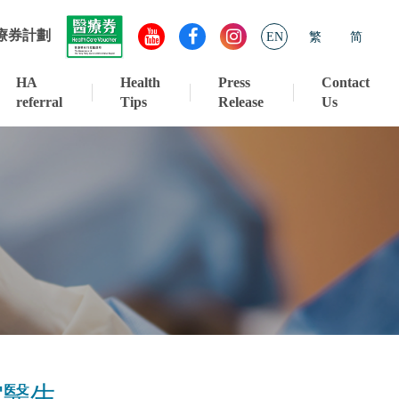
療券計劃
EN
繁
简
HA
Health
Press
Contact
referral
Tips
Release
Us
宙醫生