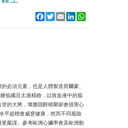
Facebook
Twitter
Email
LinkedIn
WhatsApp
膜的必須元素，也是人體製造荷爾蒙、
高糖低纖且太過精緻，以致血液中的脂
血管的大將，壞膽固醇積聚卻會損害心
水平超標會威脅健康，然而不同風險
得更嚴謹。參考歐洲心臟學會及歐洲動