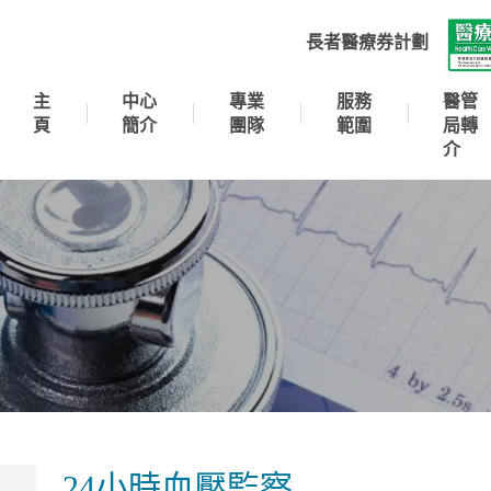
長者醫療券計劃
主
中心
專業
服務
醫管
頁
簡介
團隊
範圍
局轉
介
24小時血壓監察