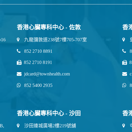
香港心臟專科中心 - 佐敦
香
16
九龍彌敦道238號7樓705-707室
852 2710 8891
8
852 2710 8191
8
jdcard@townhealth.com
c
852 5400 2935
8
香港心臟專科中心 - 沙田
香
B,
沙田連城廣場2樓219號舖