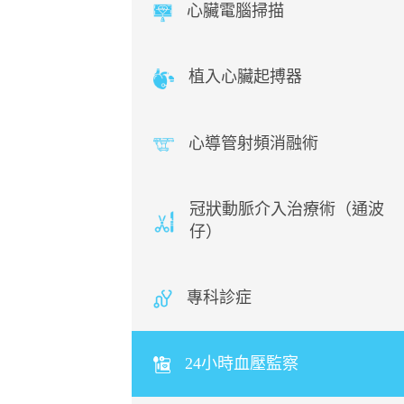
心臟電腦掃描
植入心臟起搏器
心導管射頻消融術
冠狀動脈介入治療術（通波
仔）
專科診症
24小時血壓監察