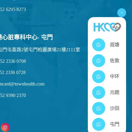
52 6295 8273
+
港心脏專科中心- 屯門
观塘
屯門屯喜路2號屯門柏麗廣場21樓2111室
佐敦
52 2336 0708
52 2336 0728
中环
mcard@townhealth.com
元朗
52 9390 2370
沙田
屯門