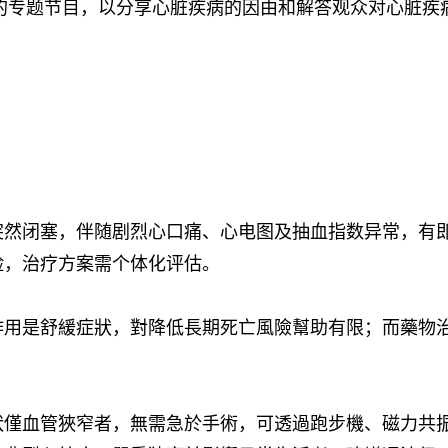
的专题节⽬，以分享⼼脏疾病的因由和解答观众对⼼脏疾
突然闭塞，伴随剧烈心口痛、心电图及抽血指数异常，有
险，治疗方案需个体化评估。
作用是舒緩症狀，對降低長期死亡風險幫助有限；而藥物
狀僅血管狹窄者，無需急於手術，可透過跑步機、磁力共