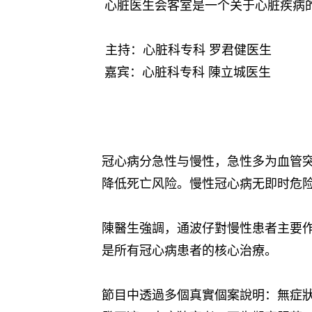
⼼脏医⽣会客室是⼀个关于⼼脏疾病
主持：⼼脏科专科 罗君健医⽣
嘉宾：⼼脏科专科 陳立城医⽣
冠心病分急性与慢性，急性多为血管
降低死亡风险。慢性冠心病无即时危
陳醫生強調，通波仔對慢性患者主要
是所有冠心病患者的核心治療。
節目中透過多個真實個案說明：無症