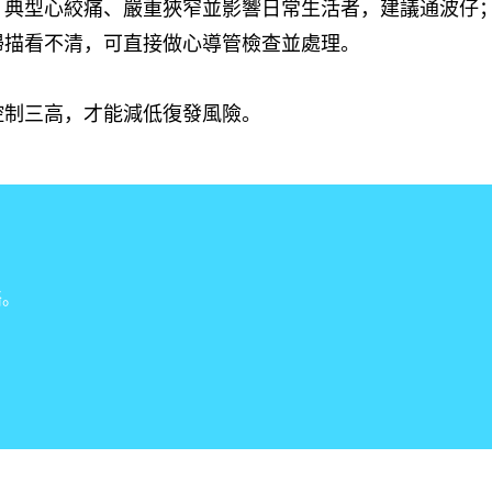
；典型心絞痛、嚴重狹窄並影響日常生活者，建議通波仔
掃描看不清，可直接做心導管檢查並處理。
控制三高，才能減低復發風險。
络。