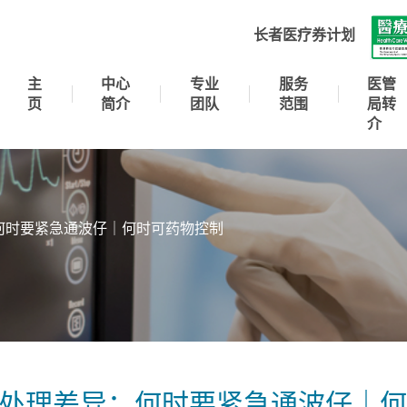
长者医疗券计划
主
中心
专业
服务
医管
页
简介
团队
范围
局转
介
何时要紧急通波仔｜何时可药物控制
处理差异：何时要紧急通波仔｜