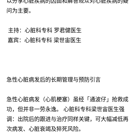
以分享⼼脏疾病的因由和解答观众对⼼脏疾病的疑
问为主要。
主持：⼼脏科专科 罗君健医⽣
嘉宾：⼼脏科专科 梁世宙医⽣
急性⼼脏病发后的长期管理与预防引⾔
急性⼼脏病发（⼼肌梗塞）虽经「通波仔」抢救成
功，但并非⼀劳永逸。 ⼼脏科专科梁世宙医⽣强
调：出院后的跟进与治疗同样关键，可⼤幅减低再
次病发、⼼脏衰竭及猝死风险。