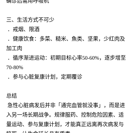
确诊后需⽤呼吸机
三、⽣活⽅式不可少
．戒烟、限酒
．健康饮食：多菜、糙米、⿂类、坚果，少红⾁及
加⼯⾁
．循序渐进运动：初期⽬标⼼率50-60%，逐步增⾄
70-80%
．参与⼼脏复康计划，定期覆诊
总结
急性⼼脏病发后并非「通完⾎管就没事」，⽽是进
入另⼀场长期战争。规律服药、控制危险因素、适
量运动、参与复康计划，才能真正远离再次病发与