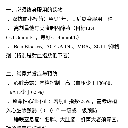
⼀、必须终⾝服⽤的药物
．双抗⾎⼩板药：⾄少1年，其后终⾝服⽤⼀种
． ⾼剂量他汀类降胆固醇药（⽬标LDL-
C≤1.8mmol/L，最好≤1.4mmol/L）
． Beta Blocker、ACEI/ARNI、MRA、SGLT2抑制
剂（特别是射⾎指数低下者）
⼆、常⾒并发症与预防
． ⼼脏衰竭：严格控制三⾼（⾎压少于130/80、
HbA1c少于6.5%）
．致命性⼼律不正：若射⾎指数≤35%，需考虑植
入⼼脏除颤器（ICD）作⼀级或⼆级预防
． 睡眠窒息症：肥胖、⼤肚腩、鼾声⼤者须筛查，