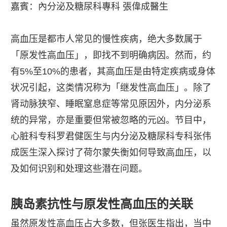
嘉賓：內分泌及糖尿科專科
張偉成
醫生
高血压是都市人常见的慢性疾病，绝大多数属于
「原发性高血压」，即找不到明确病因。然而，约
有5%至10%的患者，其高血压是由特定疾病或身体
状况引起，这类情况称为「继发性高血压」。除了
肾动脉狭窄、睡眠窒息症等常见原因外，内分泌系
统的异常，亦是重要但常被忽略的元凶。节目中，
心脏科专科罗君健
医生
与内分泌及糖尿科专科张伟
成
医生
深入探讨了荷尔蒙失衡如何导致高血压，以
及如何识别和处理这些潜在问题。
胰岛素抗性与原发性高血压的关联
虽然原发性高血压占大多数，但张医生指出，当中