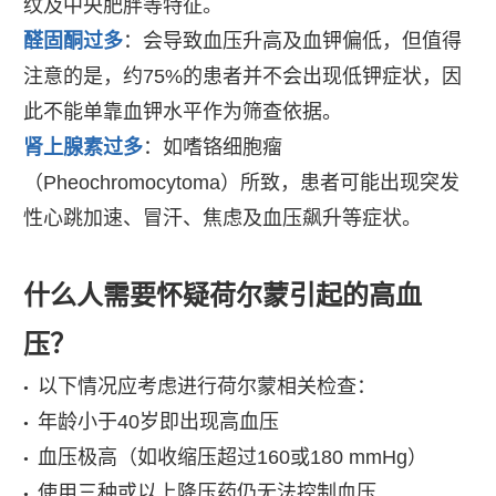
纹及中央肥胖等特征。
醛固酮过多
：会导致血压升高及血钾偏低，但值得
注意的是，约75%的患者并不会出现低钾症状，因
此不能单靠血钾水平作为筛查依据。
肾上腺素过多
：如嗜铬细胞瘤
（Pheochromocytoma）所致，患者可能出现突发
性心跳加速、冒汗、焦虑及血压飙升等症状。
什么人需要怀疑荷尔蒙引起的高血
压？
以下情况应考虑进行荷尔蒙相关检查：
•
年龄小于40岁即出现高血压
•
血压极高（如收缩压超过160或180 mmHg）
•
使用三种或以上降压药仍无法控制血压
•