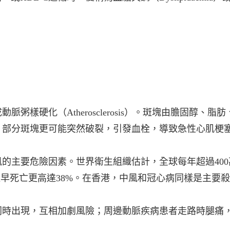
粥樣硬化（Atherosclerosis）。斑塊由膽固醇
。部分斑塊更可能突然破裂，引發⾎栓，導致急性⼼肌梗
的主要危險因素。世界衛⽣組織估計，全球每年超過40
過早死亡更⾼達38%。在香港，中風和冠⼼病同樣是主要
同時出現，互相加劇風險；周邊動脈疾病患者走路時腿痛