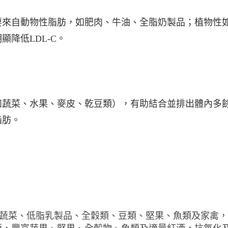
要來⾃動物性脂肪，如肥⾁、⽜油、全脂奶製品；植物性
降低LDL-C。
如蔬菜、⽔果、麥⽪、乾⾖類），有助結合並排出體內多
脂肪。
蔬菜、低脂乳製品、全穀類、⾖類、堅果、⿂類及家禽