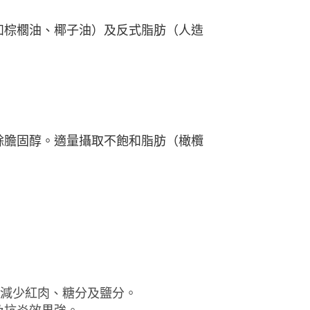
如棕櫚油、椰
⼦油）及反式脂肪（⼈造
餘膽固醇。適量攝取不飽和脂肪（橄欖
，減少紅
⾁、糖分及鹽分。