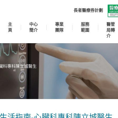
長者醫療券計劃
主
中心
專業
服務
醫管
頁
簡介
團隊
範圍
局轉
介
臟科專科陳立城醫⽣
⽣活指南-⼼臟科專科陳立城醫⽣