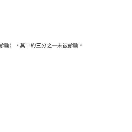
經醫⽣診斷），其中約三分之⼀未被診斷。