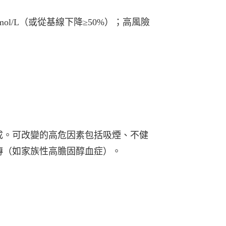
mol/L（或從基線下降≥50%）；⾼風險
成。可改變的
⾼危因素包括吸煙、不健
傳（如家族性⾼膽固醇⾎症）。