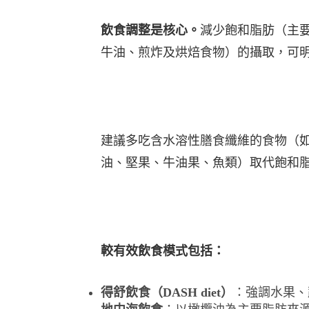
飲食調整是核⼼。
減少飽和脂肪（主
⽜油、煎炸及烘焙食物）的攝取，可明顯
建議多吃含⽔溶性膳食纖維的食物（
油、堅果、⽜油果、⿂類）取代飽和
較有效飲食模式包括：
得舒飲食（DASH diet）
：強調⽔果、