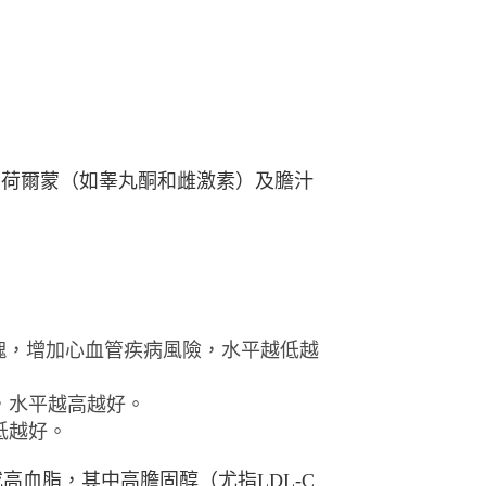
、荷爾蒙（如睾丸酮和雌激素）及膽汁
塊，增加⼼
⾎管疾病風險，⽔平越低越
，⽔平越
⾼越好。
低越好。
）或⾼⾎脂，其中⾼膽固醇（尤指LDL-C