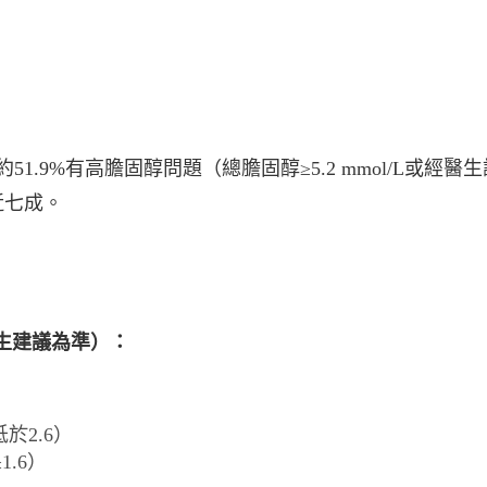
約51.9%有⾼膽固醇問題（總膽固醇≥5.2 mmol/L或
近七成。
醫⽣建議為準）：
於2.6）
1.6）