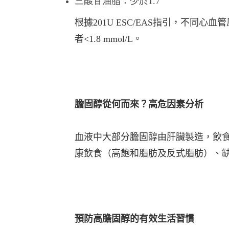
三酸⽢油脂：少於1.7
根據201U ESC/EAS指引，不同⼼⾎
者<1.8 mmol/L。
膽固醇從何⽽來？⾼危因素分析
⾎液中⼤部分膽固醇由肝臟製造，飲
康飲食（⾼飽和脂肪及反式脂肪）、
預防⾼膽固醇的有效⽣活習慣