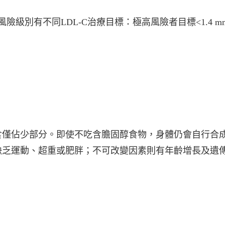
管風險級別有不同LDL-C治療⽬標：極⾼風險者⽬標<1.4 m
食僅佔少部分。即使不吃含膽固醇食物，⾝體仍會⾃⾏合
缺乏運動、超重或肥胖；不可改變因素則有年齡增長及遺