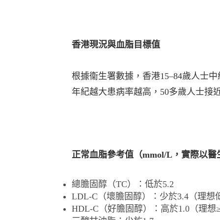
香港現況與⾎脂⽬標值
根據衞⽣署數據，香港15–84歲⼈⼠中
年紀越⼤患病率越⾼，50多歲⼈⼠接
正常⾎脂參考值（mmol/L，實際以
總膽固醇（TC）：低於5.2
LDL-C（壞膽固醇）：少於3.4（理想低
HDL-C（好膽固醇）：⾼於1.0（理想≥