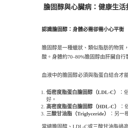
膽固醇與⼼臟病：健康⽣活
認識膽固醇：⾝體必需卻需⼩⼼平衡
膽固醇是⼀種蠟狀、類似脂肪的物質
酸。⾝體約70–80%膽固醇由肝臟⾃
⾎液中的膽固醇必須與脂蛋⽩結合才
低密度脂蛋⽩膽固醇（LDL-C）
：
好。
⾼密度脂蛋⽩膽固醇（HDL-C）
：
三酸⽢油脂（Triglyceride）
：另⼀
當總膽固醇、LDL-C或三酸⽢油脂過⾼，