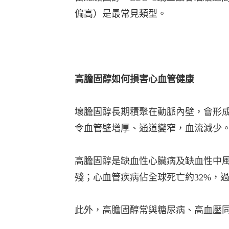
偏⾼）是最常⾒類型。
⾼膽固醇如何損害⼼⾎管健康
壞膽固醇長期積聚在動脈內壁，會形成動脈
令⾎管壁增厚、通道變窄，⾎流減少
⾼膽固醇是缺⾎性⼼臟病及缺⾎性中風
殘；⼼⾎管疾病佔全球死亡約32%，
此外，⾼膽固醇常與糖尿病、⾼⾎壓