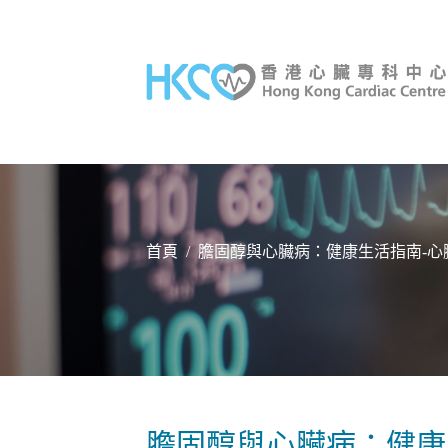
首頁
/
膽固醇與⼼臟病：健康⽣活指南-⼼
膽固醇與⼼臟病：健康