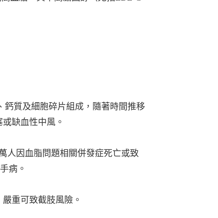
、脂肪、鈣質及細胞碎⽚組成，隨著時間推移
塞或缺⾎性中風。
0萬⼈因⾎脂問題相關併發症死亡或致
殺⼿病。
，嚴重可致截肢風險。