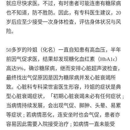
就应尽快求医。不过，有时患者可能连患有糖尿病
也不知道，防不胜防。因此，有专科医生建议，20
岁后应至少接受一次身体检查，评估身体状况与风
险。
50多岁的玲姐（化名）一直自知患有高血压，半年
前因气促求医，结果却发现糖化血红素（HbA1c）
高达9%，确诊糖尿病，继而安排心脏超声波检查，
最终找出气促原因是因为糖尿病并发心脏衰竭所
致。心脏科专科梁世宙医生形容，玲姐的症状是典
型心脏衰竭症状，「初期心脏衰竭未必有任何症状 ;
当病情持续发展，会出现气促、脚肿、头晕、易累
等症状 ; 若病情恶化，连安坐时也会气促，患者亦
容易因此需要入院接受治疗 ; 如病情一直未能受