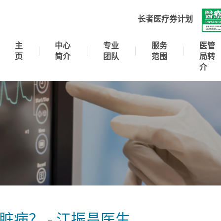
长者医疗券计划
主
中心
专业
服务
医管
页
简介
团队
范围
局转
介
病？ - 江振昌医生