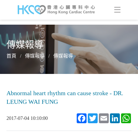
傳媒報導
首頁
/
傳媒報導
/
傳媒報導
Abnormal heart rhythm can cause stroke - DR.
LEUNG WAI FUNG
Facebook
Twitter
Email
LinkedIn
Wh
2017-07-04 10:10:00